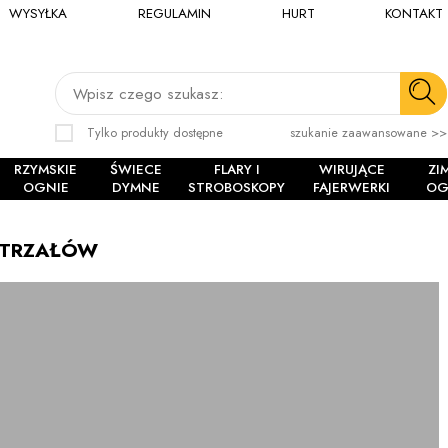
WYSYŁKA
REGULAMIN
HURT
KONTAKT
Wpisz czego szukasz:
Tylko produkty dostępne
szukanie zaawansowane >>
RZYMSKIE
ŚWIECE
FLARY I
WIRUJĄCE
ZI
OGNIE
DYMNE
STROBOSKOPY
FAJERWERKI
OG
 STRZAŁÓW