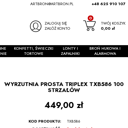
ARTBRON@ARTBRON.PL
+48 625 910 107
0
ZALOGUJ SIĘ
TWÓJ KOSZYK
ZAŁÓŻ KONTO
0,00 zł
MNE
KONFETTI, ŚWIECZKI
LONTY I
BROŃ HUKOWA I
NIE
TORTOWE
ZAPALNIKI
ALARMOWA
WYRZUTNIA PROSTA TRIPLEX TXB586 100
STRZAŁÓW
449,00 zł
KOD PRODUKTU:
TXB586