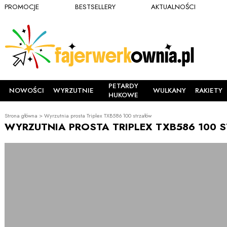
PROMOCJE
BESTSELLERY
AKTUALNOŚCI
PETARDY
NOWOŚCI
WYRZUTNIE
WULKANY
RAKIETY
HUKOWE
Strona główna
>
Wyrzutnia prosta Triplex TXB586 100 strzałów
WYRZUTNIA PROSTA TRIPLEX TXB586 100