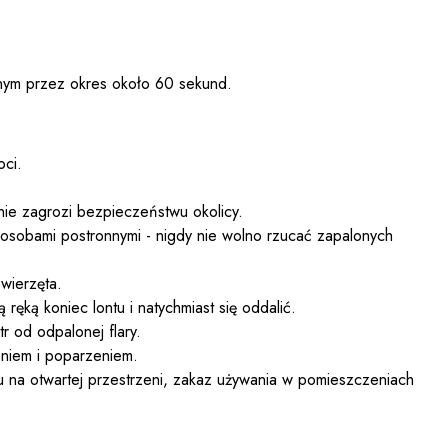
onym przez okres około 60 sekund.
oci.
nie zagrozi bezpieczeństwu okolicy.
osobami postronnymi - nigdy nie wolno rzucać zapalonych
wierzęta.
ręką koniec lontu i natychmiast się oddalić.
r od odpalonej flary.
eniem i poparzeniem.
u na otwartej przestrzeni, zakaz używania w pomieszczeniach