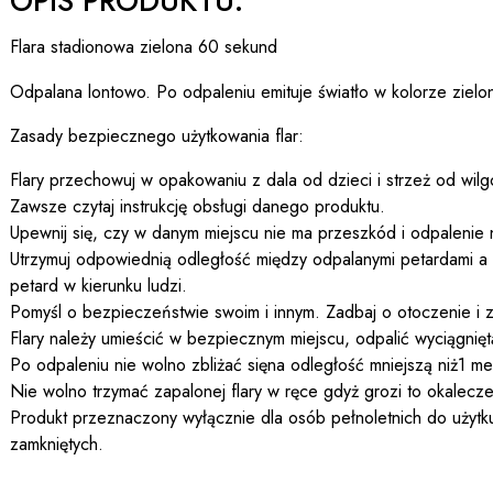
OPIS PRODUKTU:
Flara stadionowa zielona 60 sekund
Odpalana lontowo. Po odpaleniu emituje światło w kolorze ziel
Zasady bezpiecznego użytkowania flar:
Flary przechowuj w opakowaniu z dala od dzieci i strzeż od wilg
Zawsze czytaj instrukcję obsługi danego produktu.
Upewnij się, czy w danym miejscu nie ma przeszkód i odpalenie 
Utrzymuj odpowiednią odległość między odpalanymi petardami a 
petard w kierunku ludzi.
Pomyśl o bezpieczeństwie swoim i innym. Zadbaj o otoczenie i z
Flary należy umieścić w bezpiecznym miejscu, odpalić wyciągniętą 
Po odpaleniu nie wolno zbliżać sięna odległość mniejszą niż1 met
Nie wolno trzymać zapalonej flary w ręce gdyż grozi to okalecz
Produkt przeznaczony wyłącznie dla osób pełnoletnich do użytk
zamkniętych.