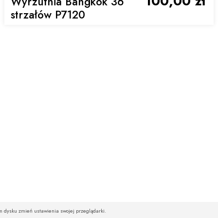
100,00 zł
Wyrzutnia Bangkok 36
strzałów P7120
im dysku zmień ustawienia swojej przeglądarki.