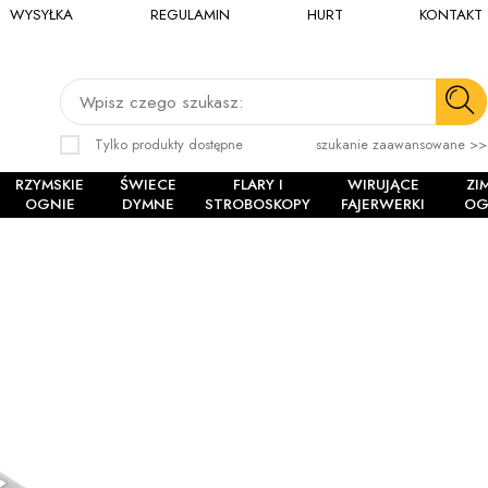
WYSYŁKA
REGULAMIN
HURT
KONTAKT
Wpisz czego szukasz:
Tylko produkty dostępne
szukanie zaawansowane >>
RZYMSKIE
ŚWIECE
FLARY I
WIRUJĄCE
ZI
OGNIE
DYMNE
STROBOSKOPY
FAJERWERKI
OG