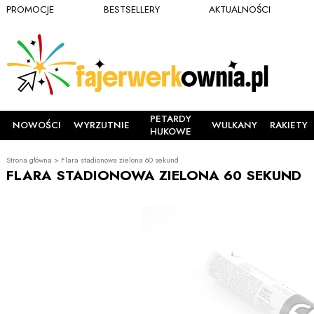
PROMOCJE
BESTSELLERY
AKTUALNOŚCI
PETARDY
NOWOŚCI
WYRZUTNIE
WULKANY
RAKIETY
HUKOWE
Strona główna
>
Flara stadionowa zielona 60 sekund
FLARA STADIONOWA ZIELONA 60 SEKUND