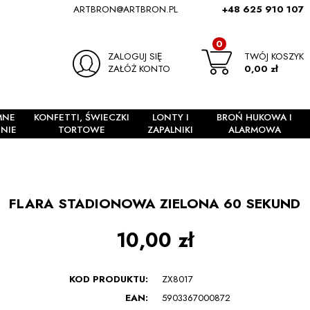
ARTBRON@ARTBRON.PL
+48 625 910 107
0
ZALOGUJ SIĘ
TWÓJ KOSZYK
ZAŁÓŻ KONTO
0,00 zł
MNE
KONFETTI, ŚWIECZKI
LONTY I
BROŃ HUKOWA I
NIE
TORTOWE
ZAPALNIKI
ALARMOWA
FLARA STADIONOWA ZIELONA 60 SEKUND
10,00 zł
KOD PRODUKTU:
ZX8017
EAN:
5903367000872