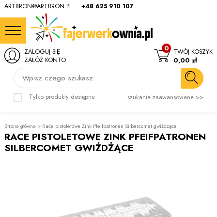
ARTBRON@ARTBRON.PL
+48 625 910 107
0
ZALOGUJ SIĘ
TWÓJ KOSZYK
ZAŁÓŻ KONTO
0,00 zł
Wpisz czego szukasz:
Tylko produkty dostępne
szukanie zaawansowane >>
Strona główna
>
Race pistoletowe Zink Pfeifpatronen Silbercomet gwiżdżące
RACE PISTOLETOWE ZINK PFEIFPATRONEN
SILBERCOMET GWIŻDŻĄCE