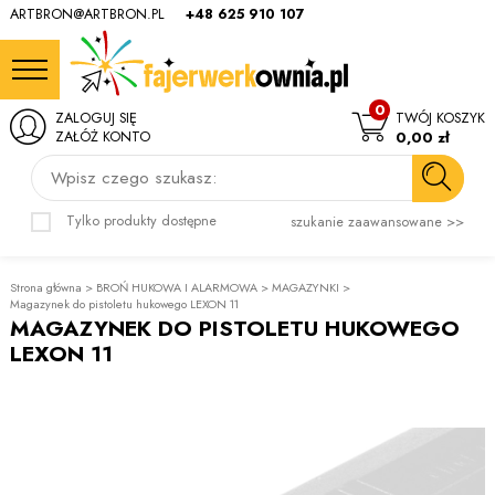
ARTBRON@ARTBRON.PL
+48 625 910 107
0
ZALOGUJ SIĘ
TWÓJ KOSZYK
ZAŁÓŻ KONTO
0,00 zł
Wpisz czego szukasz:
Tylko produkty dostępne
szukanie zaawansowane >>
Strona główna
>
BROŃ HUKOWA I ALARMOWA
>
MAGAZYNKI
>
Magazynek do pistoletu hukowego LEXON 11
MAGAZYNEK DO PISTOLETU HUKOWEGO
LEXON 11