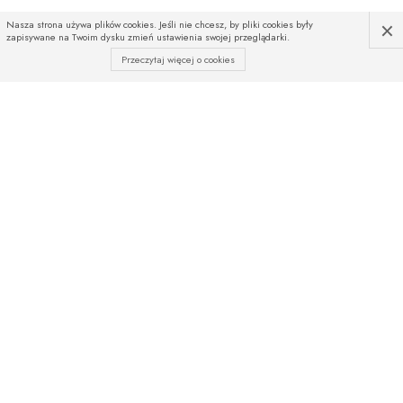
×
Nasza strona używa plików cookies. Jeśli nie chcesz, by pliki cookies były
zapisywane na Twoim dysku zmień ustawienia swojej przeglądarki.
Przeczytaj więcej o cookies
INFOLINIA
Czekamy na Państwa telefony
od poniedziałku do piątku