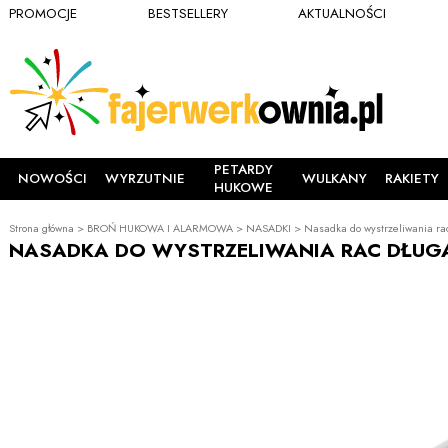
PROMOCJE
BESTSELLERY
AKTUALNOŚCI
PETARDY
NOWOŚCI
WYRZUTNIE
WULKANY
RAKIETY
HUKOWE
Strona główna
>
BROŃ HUKOWA I ALARMOWA
>
NASADKI
>
Nasadka do wystrzeliwania rac
NASADKA DO WYSTRZELIWANIA RAC DŁUGA