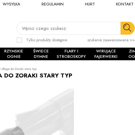
WYSYŁKA
REGULAMIN
HURT
KONTAKT
Wpisz czego szukasz:
Tylko produkty dostępne
szukanie zaawansowane >>
RZYMSKIE
ŚWIECE
FLARY I
WIRUJĄCE
ZI
OGNIE
DYMNE
STROBOSKOPY
FAJERWERKI
OG
 długa do Zoraki stary typ
 DO ZORAKI STARY TYP