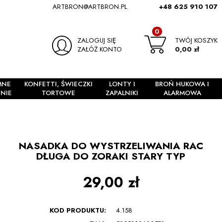
ARTBRON@ARTBRON.PL
+48 625 910 107
0
ZALOGUJ SIĘ
TWÓJ KOSZYK
ZAŁÓŻ KONTO
0,00 zł
MNE
KONFETTI, ŚWIECZKI
LONTY I
BROŃ HUKOWA I
NIE
TORTOWE
ZAPALNIKI
ALARMOWA
NASADKA DO WYSTRZELIWANIA RAC
DŁUGA DO ZORAKI STARY TYP
29,00 zł
KOD PRODUKTU:
4.158