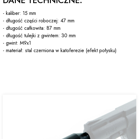
DANE TECHNICZNE:
- kaliber: 15 mm
- długość części roboczej: 47 mm
- długość całkowita: 87 mm
- długość tulejki z gwintem: 30 mm
- gwint: M9x1
- materiał: stal czerniona w katoferezie (efekt połysku)