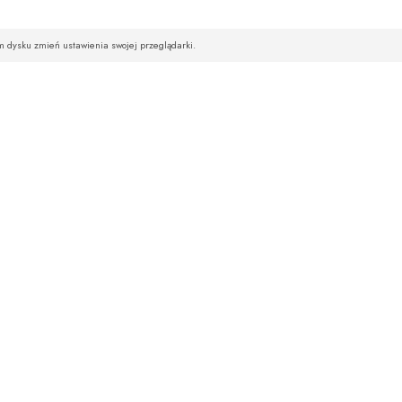
im dysku zmień ustawienia swojej przeglądarki.
STREFA KLIENTA
NEWSLETTE
Hurt
Chcesz być na bie
Logowanie
Rejestracja
Wpisz swój ad
Zamówienia
Polityka prywatności