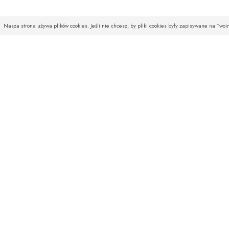
Nasza strona używa plików cookies. Jeśli nie chcesz, by pliki cookies były zapisywane na Two
INFOLINIA
SKLEP
Czekamy na Państwa telefony
O firmie
od poniedziałku do piątku
Baza wiedzy
w godz. od 08:00 do 16:00
Aktualności
w soboty od 10:00 do 14:00
Wysyłka
Regulamin