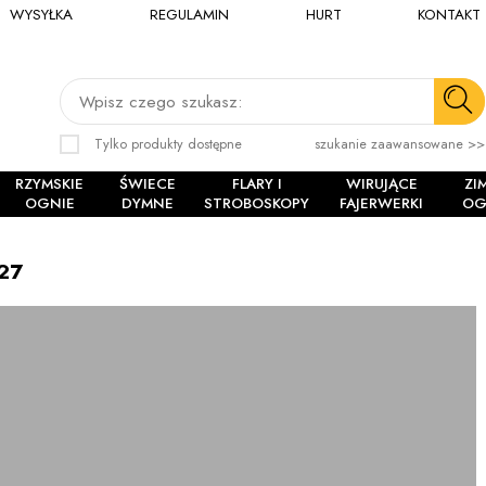
WYSYŁKA
REGULAMIN
HURT
KONTAKT
Wpisz czego szukasz:
Tylko produkty dostępne
szukanie zaawansowane >>
RZYMSKIE
ŚWIECE
FLARY I
WIRUJĄCE
ZI
OGNIE
DYMNE
STROBOSKOPY
FAJERWERKI
OG
27