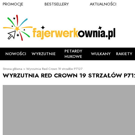
PROMOCJE
BESTSELLERY
AKTUALNOŚCI
PETARDY
NOWOŚCI
WYRZUTNIE
WULKANY
RAKIETY
HUKOWE
Strona główna
>
Wyrzutnia Red Crown 19 strzałów P7127
WYRZUTNIA RED CROWN 19 STRZAŁÓW P71