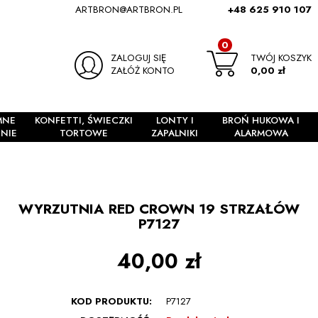
ARTBRON@ARTBRON.PL
+48 625 910 107
0
ZALOGUJ SIĘ
TWÓJ KOSZYK
ZAŁÓŻ KONTO
0,00 zł
MNE
KONFETTI, ŚWIECZKI
LONTY I
BROŃ HUKOWA I
NIE
TORTOWE
ZAPALNIKI
ALARMOWA
WYRZUTNIA RED CROWN 19 STRZAŁÓW
P7127
40,00 zł
KOD PRODUKTU:
P7127