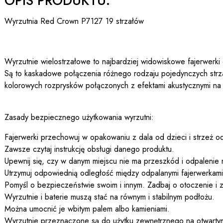
OPIS PRODUKTU:
Wyrzutnia Red Crown P7127 19 strzałów
Wyrzutnie wielostrzałowe to najbardziej widowiskowe fajerwerki
Są to kaskadowe połączenia różnego rodzaju pojedynczych str
kolorowych rozprysków połączonych z efektami akustycznymi na
Zasady bezpiecznego użytkowania wyrzutni:
Fajerwerki przechowuj w opakowaniu z dala od dzieci i strzeż od
Zawsze czytaj instrukcję obsługi danego produktu.
Upewnij się, czy w danym miejscu nie ma przeszkód i odpalenie 
Utrzymuj odpowiednią odległość między odpalanymi fajerwerkami a
Pomyśl o bezpieczeństwie swoim i innym. Zadbaj o otoczenie i z
Wyrzutnie i baterie muszą stać na równym i stabilnym podłożu.
Można umocnić je wbitym palem albo kamieniami.
Wyrzutnie przeznaczone są do użytku zewnętrznego na otwartym