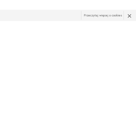
×
Przeczytaj więcej o cookies
R
żąco z najnowszymi promocjami? Zapisz sie do newslettera!
res e-mail:
ZAPISZ SIĘ