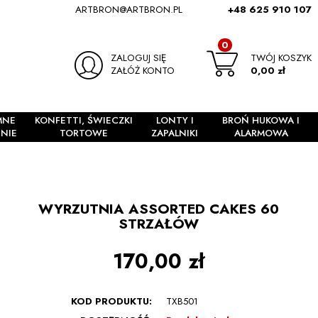
ARTBRON@ARTBRON.PL
+48 625 910 107
0
ZALOGUJ SIĘ
TWÓJ KOSZYK
ZAŁÓŻ KONTO
0,00 zł
MNE
KONFETTI, ŚWIECZKI
LONTY I
BROŃ HUKOWA I
NIE
TORTOWE
ZAPALNIKI
ALARMOWA
WYRZUTNIA ASSORTED CAKES 60
STRZAŁÓW
170,00 zł
KOD PRODUKTU:
TXB501