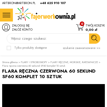
ARTBRON@ARTBRON.PL
+48 625 910 107
0
ZALOGUJ SIĘ
TWÓJ KOSZYK
ZAŁÓŻ KONTO
0,00 zł
Wpisz czego szukasz:
Tylko produkty dostępne
szukanie zaawansowane >>
Strona główna
>
FLARY I STROBOSKOPY
>
FLARY RĘCZNE, MORSKIE, RATOWNICZE
>
Flara ręczna czerwona 60 sekund SF60 komplet 10 sztuk
FLARA RĘCZNA CZERWONA 60 SEKUND
SF60 KOMPLET 10 SZTUK