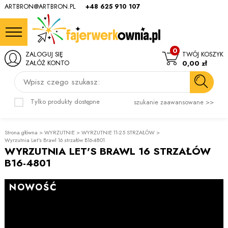
ARTBRON@ARTBRON.PL
+48 625 910 107
0
ZALOGUJ SIĘ
TWÓJ KOSZYK
ZAŁÓŻ KONTO
0,00 zł
Wpisz czego szukasz:
Tylko produkty dostępne
szukanie zaawansowane >>
Strona główna
>
WYRZUTNIE
>
WYRZUTNIE 11-25 STRZAŁÓW
>
Wyrzutnia Let's Brawl 16 strzałów B16-4801
WYRZUTNIA LET'S BRAWL 16 STRZAŁÓW
B16-4801
NOWOŚĆ