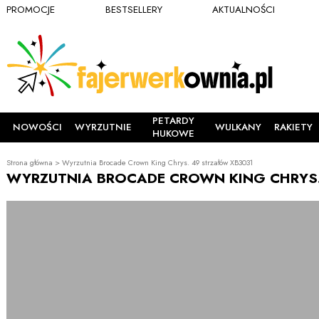
PROMOCJE
BESTSELLERY
AKTUALNOŚCI
PETARDY
NOWOŚCI
WYRZUTNIE
WULKANY
RAKIETY
HUKOWE
Strona główna
>
Wyrzutnia Brocade Crown King Chrys. 49 strzałów XB3031
WYRZUTNIA BROCADE CROWN KING CHRYS.