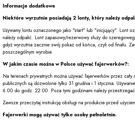
Informacje dodatkowe
Niektóre wyrzutnie posiadają 2 lonty, który należy odpal
Używamy lontu oznaczonego jako "start" lub "inicjujący". Lont o
należy odpalić. Lont zapasowy/rezerwowy służy do szeregowego 
gdyż wyrzutnia zacznie swój pokaz od końca, czyli od finału. Za
poszczególnym wyrobie.
W jakim czasie można w Polsce używać fajerwerków?:
Na terenach prywatnych można używać fajerwerków przez cały ro
publicznych są dozwolone tylko 31 grudnia i 1 stycznia. Używan
6.00 do godz. 22:00. Poza tymi godzinami należy przestrzegać 
Zawsze przeczytaj instrukcję obsługi na produkcie przed użycie
Fajerwerki mogą używać tylko osoby pełnoletnie.