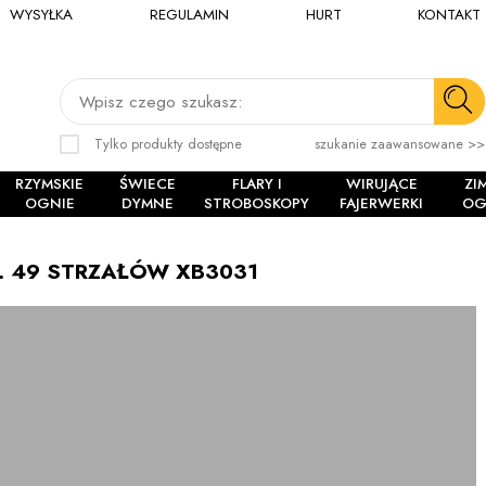
WYSYŁKA
REGULAMIN
HURT
KONTAKT
Wpisz czego szukasz:
Tylko produkty dostępne
szukanie zaawansowane >>
RZYMSKIE
ŚWIECE
FLARY I
WIRUJĄCE
ZI
OGNIE
DYMNE
STROBOSKOPY
FAJERWERKI
OG
 49 STRZAŁÓW XB3031