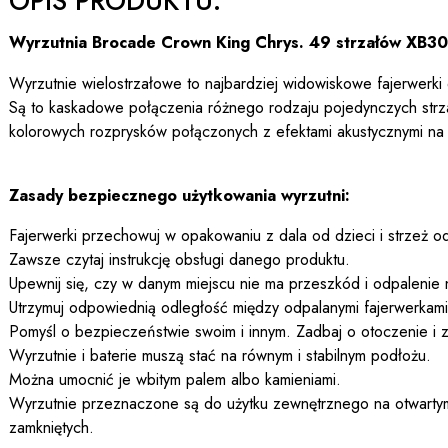
OPIS PRODUKTU:
Wyrzutnia Brocade Crown King Chrys. 49 strzałów XB3
Wyrzutnie wielostrzałowe to najbardziej widowiskowe fajerwerki
Są to kaskadowe połączenia różnego rodzaju pojedynczych str
kolorowych rozprysków połączonych z efektami akustycznymi na
Zasady bezpiecznego użytkowania wyrzutni:
Fajerwerki przechowuj w opakowaniu z dala od dzieci i strzeż od
Zawsze czytaj instrukcję obsługi danego produktu.
Upewnij się, czy w danym miejscu nie ma przeszkód i odpalenie 
Utrzymuj odpowiednią odległość między odpalanymi fajerwerkami a
Pomyśl o bezpieczeństwie swoim i innym. Zadbaj o otoczenie i z
Wyrzutnie i baterie muszą stać na równym i stabilnym podłożu.
Można umocnić je wbitym palem albo kamieniami.
Wyrzutnie przeznaczone są do użytku zewnętrznego na otwartym
zamkniętych.