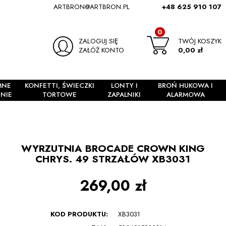
ARTBRON@ARTBRON.PL
+48 625 910 107
0
ZALOGUJ SIĘ
TWÓJ KOSZYK
ZAŁÓŻ KONTO
0,00 zł
MNE
KONFETTI, ŚWIECZKI
LONTY I
BROŃ HUKOWA I
NIE
TORTOWE
ZAPALNIKI
ALARMOWA
WYRZUTNIA BROCADE CROWN KING
CHRYS. 49 STRZAŁÓW XB3031
269,00 zł
KOD PRODUKTU:
XB3031