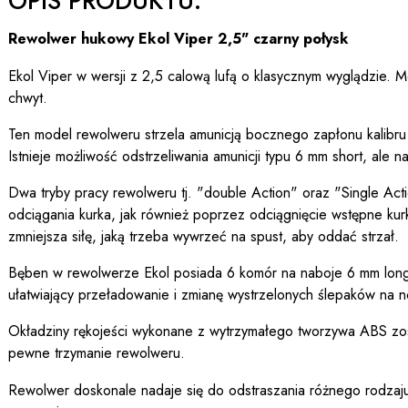
OPIS PRODUKTU:
Rewolwer hukowy Ekol Viper 2,5" czarny połysk
Ekol Viper w wersji z 2,5 calową lufą o klasycznym wyglądzie. 
chwyt.
Ten model rewolweru strzela amunicją bocznego zapłonu kalibru
Istnieje możliwość odstrzeliwania amunicji typu 6 mm short, ale n
Dwa tryby pracy rewolweru tj. "double Action" oraz "Single Acti
odciągania kurka, jak również poprzez odciągnięcie wstępne kurka
zmniejsza siłę, jaką trzeba wywrzeć na spust, aby oddać strzał.
Bęben w rewolwerze Ekol posiada 6 komór na naboje 6 mm lon
ułatwiający przeładowanie i zmianę wystrzelonych ślepaków na 
Okładziny rękojeści wykonane z wytrzymałego tworzywa ABS zo
pewne trzymanie rewolweru.
Rewolwer doskonale nadaje się do odstraszania różnego rodzaju