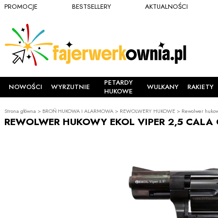
PROMOCJE
BESTSELLERY
AKTUALNOŚCI
PETARDY
NOWOŚCI
WYRZUTNIE
WULKANY
RAKIETY
HUKOWE
Strona główna
>
BROŃ HUKOWA I ALARMOWA
>
REWOLWERY HUKOWE
>
Rewolwer hukowy
REWOLWER HUKOWY EKOL VIPER 2,5 CALA