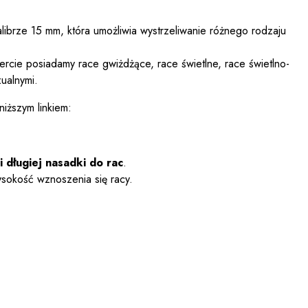
ibrze 15 mm, która umożliwia wystrzeliwanie różnego rodzaju
rcie posiadamy race gwiżdżące, race świetlne, race świetlno-
ualnymi.
iższym linkiem:
i długiej nasadki do rac
.
sokość wznoszenia się racy.