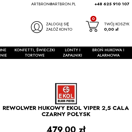
ARTBRON@ARTBRON.PL
+48 625 910 107
0
ZALOGUJ SIĘ
TWÓJ KOSZYK
ZAŁÓŻ KONTO
0,00 zł
MNE
KONFETTI, ŚWIECZKI
LONTY I
BROŃ HUKOWA I
NIE
TORTOWE
ZAPALNIKI
ALARMOWA
REWOLWER HUKOWY EKOL VIPER 2,5 CALA
CZARNY POŁYSK
479,00 zł