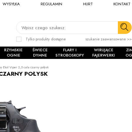
WYSYŁKA
REGULAMIN
HURT
KONTAKT
Wpisz czego szukasz:
Tylko produkty dostępne
szukanie zaawansowane >>
RZYMSKIE
ŚWIECE
FLARY I
WIRUJĄCE
ZI
OGNIE
DYMNE
STROBOSKOPY
FAJERWERKI
OG
 Ekol Viper 2,5 cala czarny połysk
 CZARNY POŁYSK